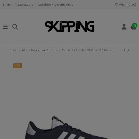
Envío
Pago seguro
Cambios y Devoluciones
Wishlist (
0
)
0
Inicio
Moda Deportiva Hombre
Zapatilla Adidas VL Court 3.0 Marino
-15%