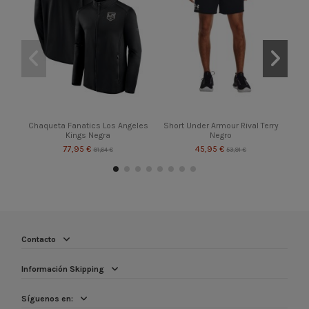
Chaqueta Fanatics Los Angeles
Short Under Armour Rival Terry
Zap
Kings Negra
Negro
77,95 €
45,95 €
91,64 €
53,91 €
Contacto
Información Skipping
Síguenos en: