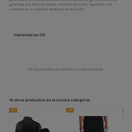
garantiza una tracción fiable, convirtiendo estas zapatillas con
cordones en tu calzado ideal para el día a día
Comentarios (0)
No hay reseñas de clientes en este momento.
16 otros productos en la misma categoría:
-16%
-15%
¡En of
-50%