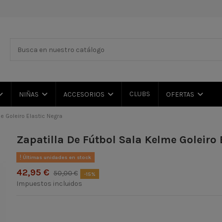
CLUBS
NIÑAS
ACCESORIOS
OFERTAS
e Goleiro Elastic Negra
Zapatilla De Fútbol Sala Kelme Goleiro 
Últimas unidades en stock
42,95 €
50,00 €
-15%
Impuestos incluidos