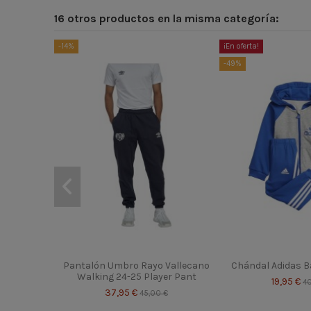
16 otros productos en la misma categoría:
-14%
¡En oferta!
-49%
Pantalón Umbro Rayo Vallecano
Chándal Adidas B
Walking 24-25 Player Pant
19,95 €
40
37,95 €
45,00 €