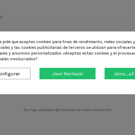
0)
s de fútbol sala que buscan una combinación de durabilidad, agarre y
e pide que aceptes cookies para fines de rendimiento, redes sociales y
iales y las cookies publicitarias de terceros se utilizan para ofrecert
iales y anuncios personalizados. ¿Aceptas estas cookies y el procesa
ales involucrados?
onfigurar
clear
Rechazar
done_all
No hay reseñas de clientes en este momento.