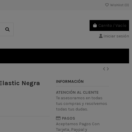
Wishlist (
0
)
Carrito
/
Vacío
Iniciar sesión
INFORMACIÓN
Elastic Negra
ATENCIÓN AL CLIENTE
Te asesoramos en todas
tus compras y resolvemos
todas tus dudas.
PAGOS
Aceptamos Pagos Con
Tarjeta, Paypal y