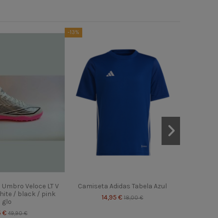
-13%
-15%
Chaque
Fre
l Umbro Veloce LT V
Camiseta Adidas Tabela Azul
white / black / pink
14,95 €
18,00 €
glo
5 €
49,90 €