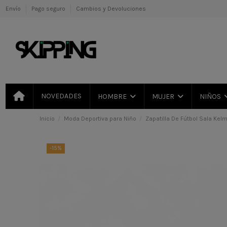
Envío
Pago seguro
Cambios y Devoluciones
NOVEDADES
HOMBRE
MUJER
NIÑOS
Inicio
Moda Deportiva para Niño
Zapatilla De Fútbol Sala Kelm
-15%