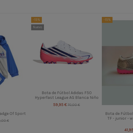
-15%
-15%
Nuevo
Bota de Fútbol Adidas F50
Hyperfast League AG Blanca Niño
59,95 €
70,00 €
adge Of Sport
Bota de Fútbo
TF - junior - 
,00 €
41,9