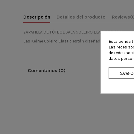
Descripción
Detalles del producto
Reviews
(
ZAPATILLA DE FÚTBOL SALA GOLEIRO ELASTIC NEGRA
Las Kelme Goleiro Elastic están diseñadas para jugadore
Esta tienda t
Las redes soc
de redes soc
datos person
Comentarios (0)
tune
C