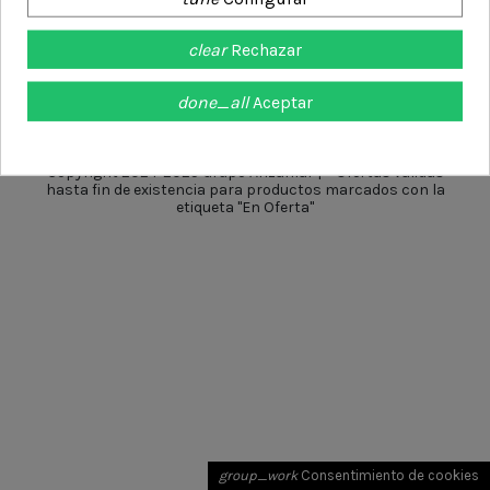
Síguenos en:
clear
Rechazar
done_all
Aceptar
Copyright 2024-2025 Grupo Anzamar | * Ofertas válidas
hasta fin de existencia para productos marcados con la
etiqueta "En Oferta"
group_work
Consentimiento de cookies