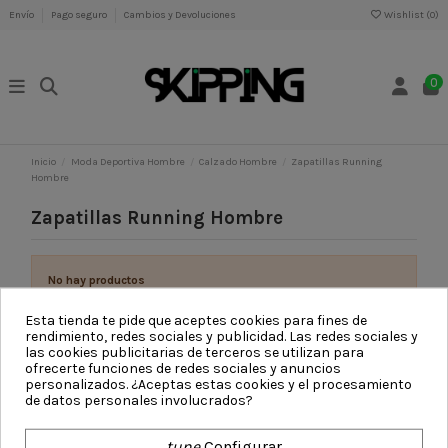
Envío
Pago seguro
Cambios y Devoluciones
Wishlist (
0
)
0
Inicio
Moda Deportiva Hombre
Calzado Hombre
Zapatillas Running
Hombre
Zapatillas Running Hombre
No hay productos
Esta tienda te pide que aceptes cookies para fines de
rendimiento, redes sociales y publicidad. Las redes sociales y
las cookies publicitarias de terceros se utilizan para
ofrecerte funciones de redes sociales y anuncios
personalizados. ¿Aceptas estas cookies y el procesamiento
Contacto
de datos personales involucrados?
Información Skipping
tune
Configurar