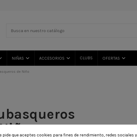
CLUBS
NIÑAS
ACCESORIOS
OFERTAS
asqueros de Niño
ubasqueros
 Niño
e pide que aceptes cookies para fines de rendimiento, redes sociales y