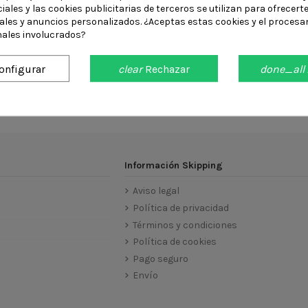
iales y las cookies publicitarias de terceros se utilizan para ofrecert
iales y anuncios personalizados. ¿Aceptas estas cookies y el procesa
ales involucrados?
onfigurar
clear
Rechazar
done_all
 productos
Información Skipping
Aviso legal
Política de privacidad
Términos y condiciones
Política de cookies
Pago seguro
Envío