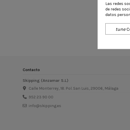
Las redes soc
de redes soc
datos person
tune
C
No hay
Contacto
Skipping (Anzamar S.L)
Calle Monterrey, 18. Pol. San Luis, 29006, Málaga
952 23 90 00
info@skipping.es