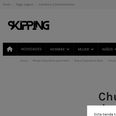
Envío
Pago seguro
Cambios y Devoluciones
NOVEDADES
HOMBRE
MUJER
NIÑOS
Inicio
Moda Deportiva para Niño
Ropa Deportiva Niño
Chub
Ch
de
Esta tienda t