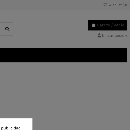
Wishlist (
0
)
Carrito
/
Vacío
Iniciar sesión
 publicidad.