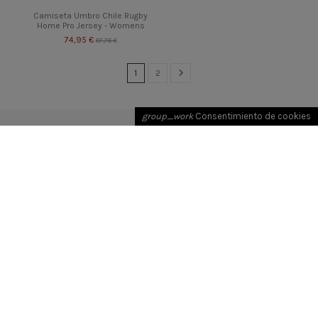
Camiseta Umbro Chile Rugby
Home Pro Jersey - Womens
74,95 €
87,76 €
1
2
group_work
Consentimiento de cookies
Contacto
Información Skipping
Síguenos en:
Copyright 2024-2025 Grupo Anzamar | * Ofertas válidas
hasta fin de existencia para productos marcados con la
etiqueta "En Oferta"