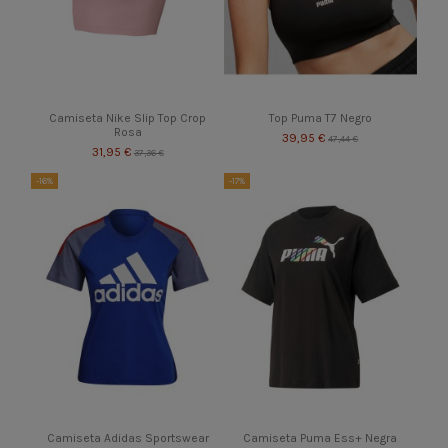
Camiseta Nike Slip Top Crop
Top Puma T7 Negro
Rosa
39,95 €
47,44 €
31,95 €
37,36 €
-16%
-17%
Camiseta Adidas Sportswear
Camiseta Puma Ess+ Negra