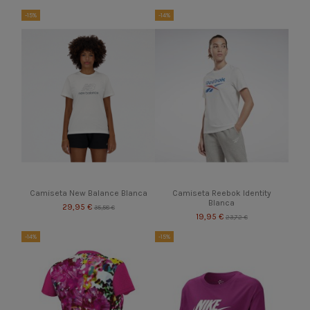
-15%
-14%
Camiseta New Balance Blanca
Camiseta Reebok Identity
Blanca
29,95 €
35,58 €
19,95 €
23,72 €
-14%
-15%