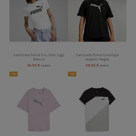
Camiseta Puma Ess Slim Logo
Camiseta Puma Evostripe
Blanca
Graphic Negra
24,95 €
29,95 €
29,65 €
35,58 €
-15%
-15%