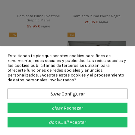
Camiseta Puma Evostripe
Camiseta Puma Power Negra
Graphic Malva
29,95 €
35,58 €
29,95 €
35,58 €
-17%
-17%
Esta tienda te pide que aceptes cookies para fines de
rendimiento, redes sociales y publicidad. Las redes sociales y
las cookies publicitarias de terceros se utilizan para
ofrecerte funciones de redes sociales y anuncios
personalizados. ¿Aceptas estas cookies y el procesamiento
de datos personales involucrados?
tune
Configurar
clear
Rechazar
Camiseta Puma Power Cropped
Camiseta Puma Power Cropped
Negra
Azul
done_all
Aceptar
26,95 €
26,95 €
32,02 €
32,02 €
-17%
-17%