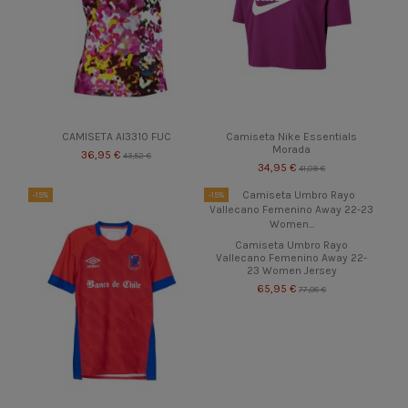
CAMISETA AI3310 FUC
Camiseta Nike Essentials
Morada
36,95 €
43,52 €
34,95 €
41,09 €
-15%
-15%
Camiseta Umbro Rayo
Vallecano Femenino Away 22-
23 Women Jersey
65,95 €
77,08 €