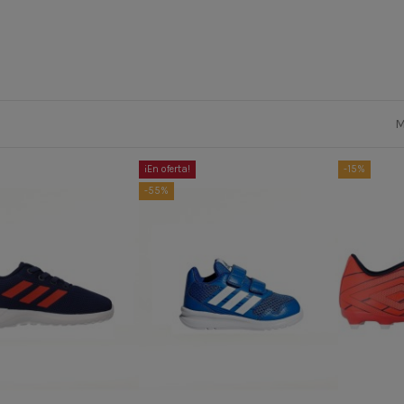
M
¡En oferta!
-15%
-55%