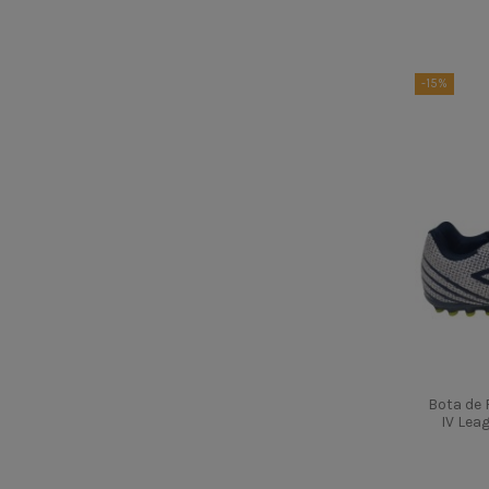
34
35
29
-15%
20
19
24
23
26.5
25.5
18
Bota de
IV Leag