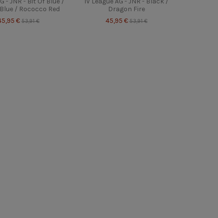
 - JNR - Bit Of Blue /
IV League AG - JNR - Black /
 Blue / Rococco Red
Dragon Fire
45,95 €
45,95 €
53,91 €
53,91 €