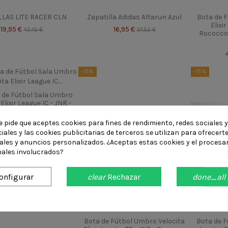
LLAS LITE RACER CLN
Zapatilla Adidas Altarun Azul
Bota de 
Elixi
19,95 €
16,95 €
43,45 €
37,52 €
Rococco 
-15%
-15%
a de Fútbol Sala Umbro
Elixir League IC - JNR -
co Red / White /...
e pide que aceptes cookies para fines de rendimiento, redes sociales y
45,95 €
53,91 €
iales y las cookies publicitarias de terceros se utilizan para ofrecert
iales y anuncios personalizados. ¿Aceptas estas cookies y el procesa
ales involucrados?
onfigurar
clear
Rechazar
done_all
Bota de Fútbol Umbro Velocita
Bota de 