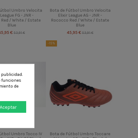
Fútbol Umbro Velocita
Bota de Fútbol Umbro Velocita
r League FG - JNR -
Elixir League AG - JNR -
Red / White / Estate
Rococco Red / White / Estate
Blue
Blue
45,95 €
45,95 €
53,91 €
53,91 €
-15%
 publicidad.
e funciones
miento de
Aceptar
Fútbol Umbro Tocco IV
Bota de Fútbol Umbro Toccare