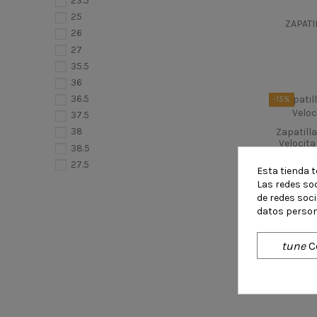
23.5
25
ZAPATI
26
27
35.5
36
36.5
-15%
37.5
Zapatill
38
Velocita 
38.5
Rococ
27.5
Esta tienda t
28
Las redes soc
de redes soc
28.5
datos person
29.5
30
tune
C
31
31.5
32
33
33.5