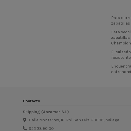
Para corre
zapatillas
Esta secc
zapatillas
Champion, 
El
calzado
resistente
Encuentra 
entrenamie
Contacto
Skipping (Anzamar S.L)
Calle Monterrey, 18. Pol. San Luis, 29006, Málaga
952 23 90 00