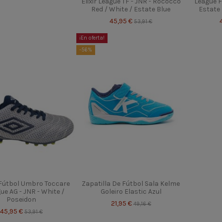
Elixir League TF - JNR - Rococco
League FG
Red / White / Estate Blue
Estate
45,95 €
53,91 €
¡En oferta!
-56%
 Fútbol Umbro Toccare
Zapatilla De Fútbol Sala Kelme
ue AG - JNR - White /
Goleiro Elastic Azul
Poseidon
21,95 €
49,16 €
45,95 €
53,91 €