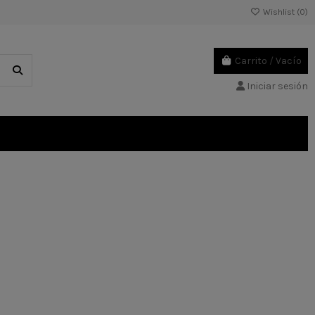
Wishlist (
0
)
Carrito
/
Vacío
Iniciar sesión