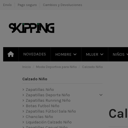
Envío
Pago seguro
Cambios y Devoluciones
NOVEDADES
HOMBRE
MUJER
NIÑOS
Inicio
Moda Deportiva para Niño
Calzado Niño
Calzado Niño
Zapatillas Niño
Zapatillas Deporte Niño
Zapatillas Running Niño
Botas Futbol Niño
Ca
Zapatillas Fútbol Sala Niño
Chanclas Niño
Liquidación Calzado Niño
Zapatillas Casual Niño