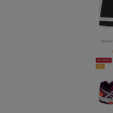
Short F
¡En oferta!
-61%