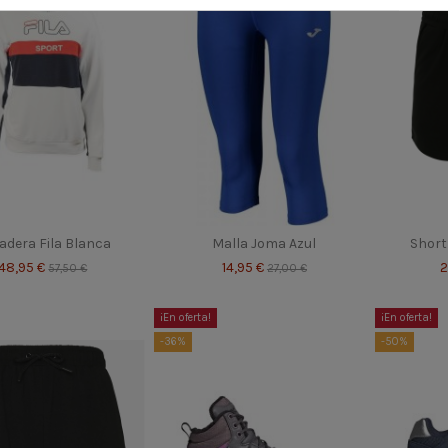
adera Fila Blanca
Malla Joma Azul
Short
48,95 €
14,95 €
2
57,50 €
27,00 €
¡En oferta!
¡En oferta!
-36%
-50%