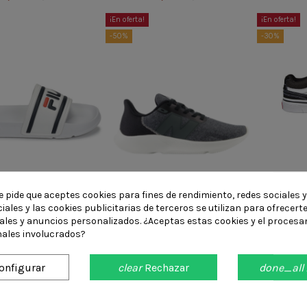
¡En oferta!
¡En oferta!
-50%
-30%
Zapatill
3
e pide que aceptes cookies para fines de rendimiento, redes sociales y
iales y las cookies publicitarias de terceros se utilizan para ofrecert
iales y anuncios personalizados. ¿Aceptas estas cookies y el procesa
a Fila Morro Blanca
Zapatilla New Balance Gris
ales involucrados?
20,95 €
29,95 €
25,00 €
60,00 €
onfigurar
clear
Rechazar
done_all
¡En oferta!
-14%
-46%