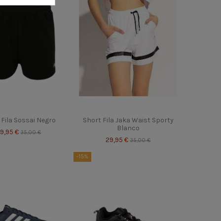
 Fila Sossai Negro
Short Fila Jaka Waist Sporty
Blanco
9,95 €
35,00 €
29,95 €
35,00 €
-15%