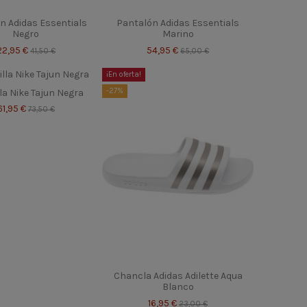
n Adidas Essentials
Pantalón Adidas Essentials
Negro
Marino
22,95 €
54,95 €
41,50 €
65,00 €
¡En oferta!
-27%
la Nike Tajun Negra
61,95 €
73,50 €
Chancla Adidas Adilette Aqua
Blanco
16,95 €
23,00 €