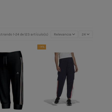
trando 1-24 de 123 artículo(s)
Relevancia
24
-14%