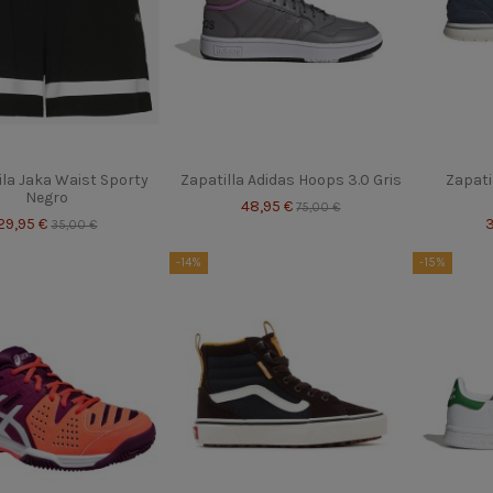
ila Jaka Waist Sporty
Zapatilla Adidas Hoops 3.0 Gris
Zapati
Negro
48,95 €
75,00 €
29,95 €
35,00 €
-14%
-15%