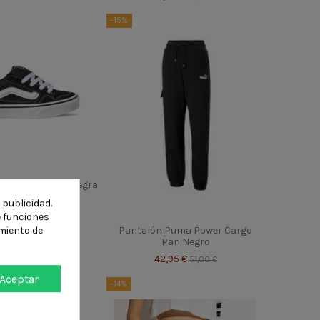
-15%
a Vans Caldrone Negra
8,95 €
 publicidad.
55,00 €
e funciones
miento de
Pantalón Puma Power Cargo
Pan Negro
42,95 €
51,00 €
Aceptar
-14%