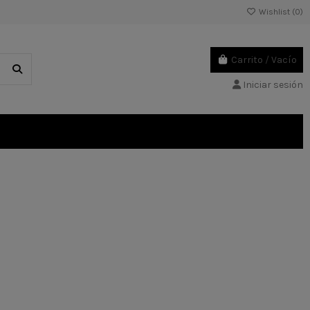
Wishlist (
0
)
Carrito
/
Vacío
Iniciar sesión