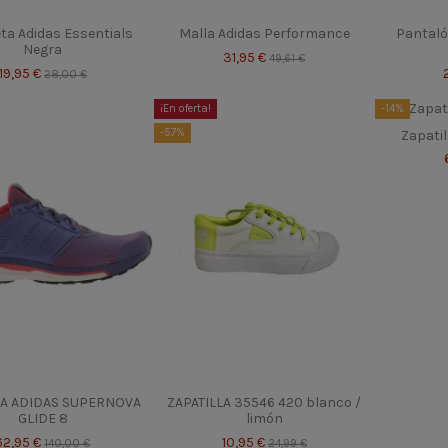
ta Adidas Essentials
Malla Adidas Performance
Pantaló
Negra
31,95 €
49,61 €
19,95 €
28,00 €
¡En oferta!
-14%
-57%
Zapatil
LA ADIDAS SUPERNOVA
ZAPATILLA 35546 420 blanco /
GLIDE 8
limón
62,95 €
10,95 €
140,00 €
24,99 €