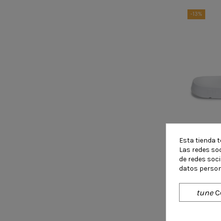
37
28
-13%
30
31
32
33
34
35
42.5
47
29
34.5
Esta tienda t
Las redes soc
de redes soc
Chancl
datos person
tune
C
-16%