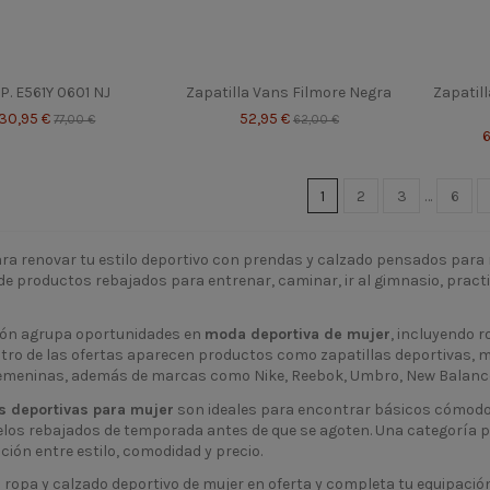
P. E561Y 0601 NJ
Zapatilla Vans Filmore Negra
Zapatil
30,95 €
52,95 €
77,00 €
62,00 €
1
2
3
…
6
ara renovar tu estilo deportivo con prendas y calzado pensados par
de productos rebajados para entrenar, caminar, ir al gimnasio, practic
ión agrupa oportunidades en
moda deportiva de mujer
, incluyendo r
tro de las ofertas aparecen productos como zapatillas deportivas, mo
emeninas, además de marcas como Nike, Reebok, Umbro, New Balance,
s deportivas para mujer
son ideales para encontrar básicos cómodos,
elos rebajados de temporada antes de que se agoten. Una categoría
ción entre estilo, comodidad y precio.
ropa y calzado deportivo de mujer en oferta y completa tu equipación