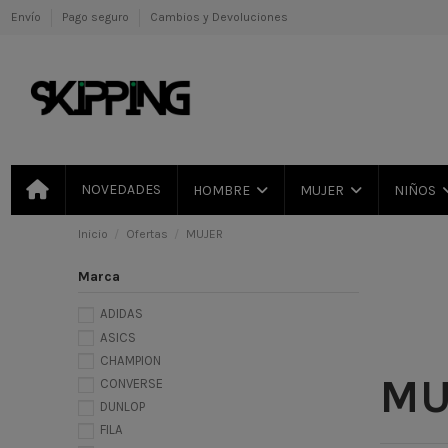
Envío
Pago seguro
Cambios y Devoluciones
NOVEDADES
HOMBRE
MUJER
NIÑOS
Inicio
Ofertas
MUJER
Marca
ADIDAS
ASICS
CHAMPION
MU
CONVERSE
DUNLOP
FILA