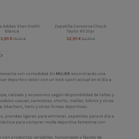
la Adidas Stan Smith
Zapatilla Converse Chuck
Blanca
Taylor All Star
63,95 €
32,95 €
75,00 €
82,30 €
a moverte con comodidad. En
MUJER
encontrarás una
ar deporte o vestir con un look sport actual en el día a
opa, calzado y accesorios según disponibilidad de tallas y
delos casual, camisetas, shorts, mallas, bikinis y otras
 Skechers, Vans y otras firmas deportivas.
 prendas ligeras para entrenar, zapatillas para el día a
 práctica para comprar moda deportiva femenina con
 con productos versátiles, funcionales y fáciles de