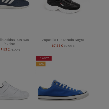
lla Adidas Run 80s
Zapatilla Fila Strada Negra
Marino
67,95 €
80,00 €
37,95 €
75,00 €
¡En oferta!
-60%