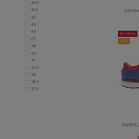
40.5
41.5
Camise
42
43
44
¡En oferta!
27
-55%
46
40
41
35.5
36
36.5
37.5
38
38.5
39
45
ZAPATIL
44.5
39.5