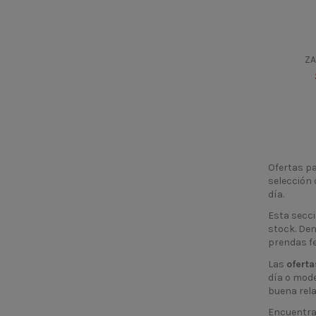
ZA
Ofertas p
selección 
día.
Esta secc
stock. Den
prendas f
Las
oferta
día o mod
buena rela
Encuentra 