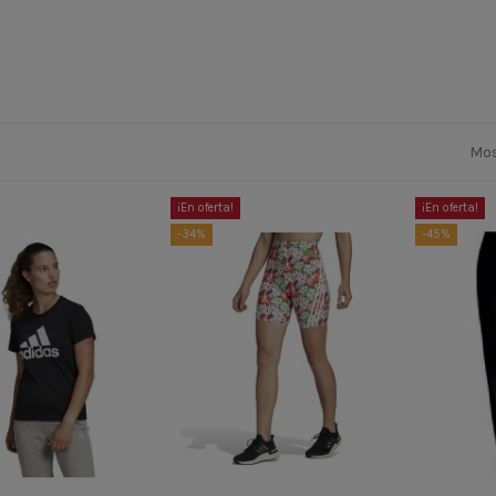
Mos
¡En oferta!
¡En oferta!
-34%
-45%