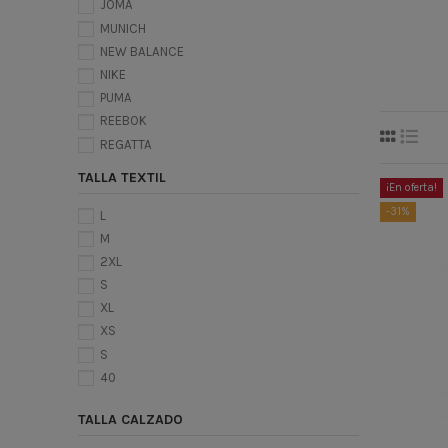
JOMA
MUNICH
NEW BALANCE
NIKE
PUMA
REEBOK
REGATTA
VANS
TALLA TEXTIL
¡En oferta!
-31%
L
M
2XL
S
XL
XS
S
40
TALLA CALZADO