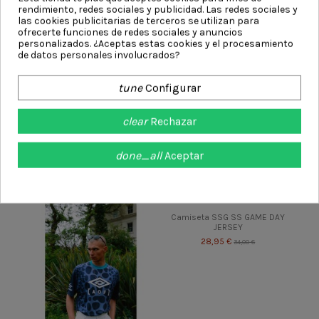
rendimiento, redes sociales y publicidad. Las redes sociales y
las cookies publicitarias de terceros se utilizan para
ofrecerte funciones de redes sociales y anuncios
personalizados. ¿Aceptas estas cookies y el procesamiento
de datos personales involucrados?
tune
Configurar
clear
Rechazar
Camiseta Umbro Rayo
Camiseta Umbro x AOF Rhino
done_all
Aceptar
Vallecano Away 23-24 Jersey
Jersey
63,95 €
46,95 €
75,00 €
55,00 €
-15%
-15%
Camiseta SSG SS GAME DAY
JERSEY
28,95 €
34,00 €