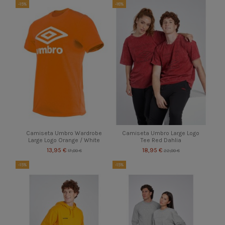
-15%
-18%
Camiseta Umbro Wardrobe
Camiseta Umbro Large Logo
Large Logo Orange / White
Tee Red Dahlia
13,95 €
18,95 €
17,00 €
22,00 €
-15%
-15%