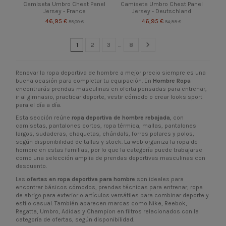
Camiseta Umbro Chest Panel
Camiseta Umbro Chest Panel
Jersey - France
Jersey - Deutschland
46,95 €
46,95 €
55,00 €
54,99 €
1
2
3
…
8
Renovar la ropa deportiva de hombre a mejor precio siempre es una
buena ocasión para completar tu equipación. En
Hombre Ropa
encontrarás prendas masculinas en oferta pensadas para entrenar,
ir al gimnasio, practicar deporte, vestir cómodo o crear looks sport
para el día a día.
Esta sección reúne
ropa deportiva de hombre rebajada
, con
camisetas, pantalones cortos, ropa térmica, mallas, pantalones
largos, sudaderas, chaquetas, chándals, forros polares y polos,
según disponibilidad de tallas y stock. La web organiza la ropa de
hombre en estas familias, por lo que la categoría puede trabajarse
como una selección amplia de prendas deportivas masculinas con
descuento.
Las
ofertas en ropa deportiva para hombre
son ideales para
encontrar básicos cómodos, prendas técnicas para entrenar, ropa
de abrigo para exterior o artículos versátiles para combinar deporte y
estilo casual. También aparecen marcas como Nike, Reebok,
Regatta, Umbro, Adidas y Champion en filtros relacionados con la
categoría de ofertas, según disponibilidad.