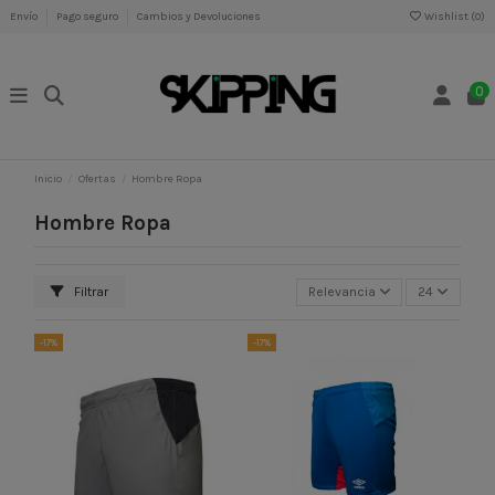
Envío
Pago seguro
Cambios y Devoluciones
Wishlist (
0
)
0
Inicio
Ofertas
Hombre Ropa
Hombre Ropa
Filtrar
Relevancia
24
-17%
-17%