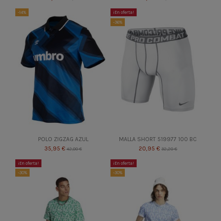
-14%
¡En oferta!
-36%
POLO ZIGZAG AZUL
MALLA SHORT 519977 100 BC
35,95 €
20,95 €
42,00 €
32,20 €
¡En oferta!
¡En oferta!
-30%
-30%