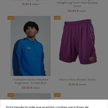
Straight Leg Track Pant Quetzal
13,95 €
20,00 €
Green
93,95 €
110,00 €
-15%
-16%
Sudadera Umbro Panelled
Short Umbro Morado Adulto
Regal Blue / Estate Blue
21,95 €
26,00 €
59,95 €
70,00 €
-15%
-14%
Esta tienda te pide que aceptes cookies para fines de