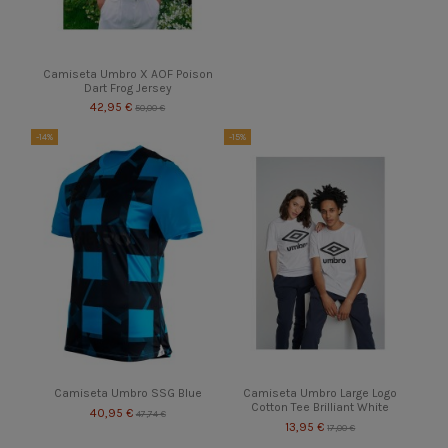
Camiseta Umbro X AOF Poison
Dart Frog Jersey
42,95 €
50,00 €
-14%
-15%
Camiseta Umbro SSG Blue
Camiseta Umbro Large Logo
Cotton Tee Brilliant White
40,95 €
47,74 €
13,95 €
17,00 €