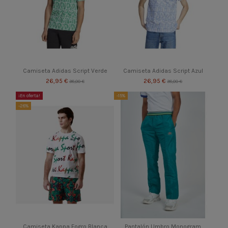
Camiseta Adidas Script Verde
Camiseta Adidas Script Azul
26,95 €
26,95 €
38,00 €
38,00 €
¡En oferta!
-15%
-28%
Camiseta Kappa Fogro Blanca
Pantalón Umbro Monogram