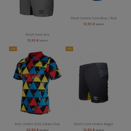
Short Umbro Core Blue / Red
13,95 €
16,00 €
Short Core Gris
13,95 €
16,00 €
-14%
-17%
Polo Umbro SSG Urban Club
Short Core Umbro Negro
35,95 €
13,95 €
42,00 €
16,00 €