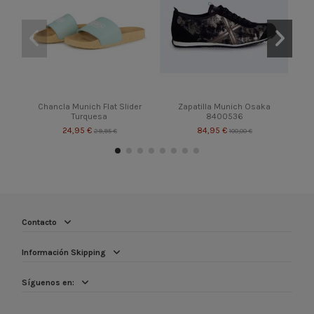
Chancla Munich Flat Slider
Zapatilla Munich Osaka
Ca
Turquesa
8400536
24,95 €
84,95 €
29,95 €
100,00 €
Contacto
Información Skipping
Síguenos en: