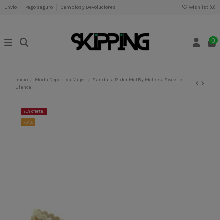
Envío
Pago seguro
Cambios y Devoluciones
Wishlist (
0
)
0
Inicio
Moda Deportiva Mujer
Sandalia Rider Mel By Melissa Sweetie
Blanca
¡En oferta!
-54%