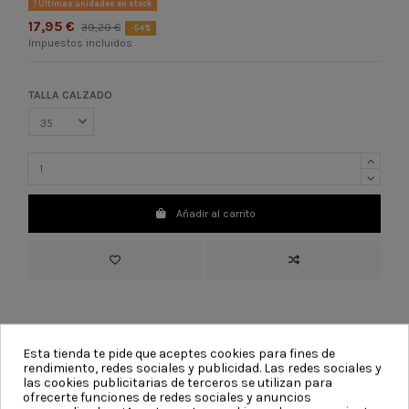
Últimas unidades en stock
17,95 €
39,20 €
-54%
Impuestos incluidos
TALLA CALZADO
Añadir al carrito
Esta tienda te pide que aceptes cookies para fines de
INFORMACIÓN
rendimiento, redes sociales y publicidad. Las redes sociales y
las cookies publicitarias de terceros se utilizan para
ATENCIÓN AL CLIENTE
ofrecerte funciones de redes sociales y anuncios
Te asesoramos en todas tus compras y resolvemos todas tus